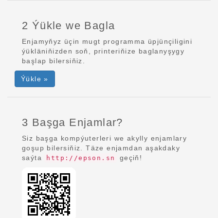
2 Ýükle we Bagla
Enjamyňyz üçin mugt programma üpjünçiligini
ýükläniňizden soň, printeriňize baglanyşygy
başlap bilersiňiz.
Ýükle »
3 Başga Enjamlar?
Siz başga kompýuterleri we akylly enjamlary
goşup bilersiňiz. Täze enjamdan aşakdaky
saýta
geçiň!
http://epson.sn