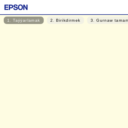
1
. Taýýarlamak
2
. Birikdirmek
3
. Gurnaw tama