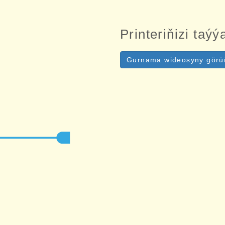
Printeriňizi taý
Gurnama wideosyny görü