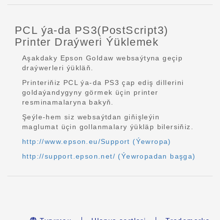
PCL ýa-da PS3(PostScript3)
Printer Draýweri Ýüklemek
Aşakdaky Epson Goldaw websaýtyna geçip
draýwerleri ýükläň.
Printeriňiz PCL ýa-da PS3 çap ediş dillerini
goldaýandygyny görmek üçin printer
resminamalaryna bakyň.
Şeýle-hem siz websaýtdan giňişleýin
maglumat üçin gollanmalary ýükläp bilersiňiz.
http://www.epson.eu/Support (Ýewropa)
http://support.epson.net/ (Ýewropadan başga)