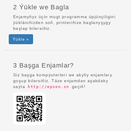
2 Ýükle we Bagla
Enjamyňyz üçin mugt programma üpjünçiligini
ýükläniňizden soň, printeriňize baglanyşygy
başlap bilersiňiz.
Ýükle »
3 Başga Enjamlar?
Siz başga kompýuterleri we akylly enjamlary
goşup bilersiňiz. Täze enjamdan aşakdaky
saýta
geçiň!
http://epson.sn