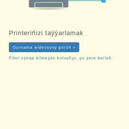
Printeriňizi taýýarlamak
Gurnama wideosyny görüň »
Filmi oýnap bilmeýän bolsaňyz, şu ýere barlaň.