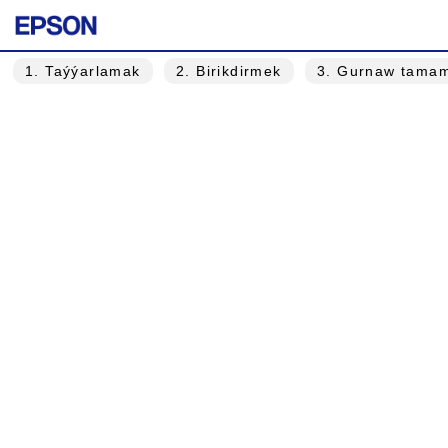
1
. Taýýarlamak
2
. Birikdirmek
3
. Gurnaw tama