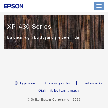
Toggl
navig
XP-430 Series
Bu önüm üçin bu düşündiş elýeterli däl.
Туркмен
Ulanyş şertleri
Trademarks
Gizlinlik beýannamasy
© Seiko Epson Corporation
2026