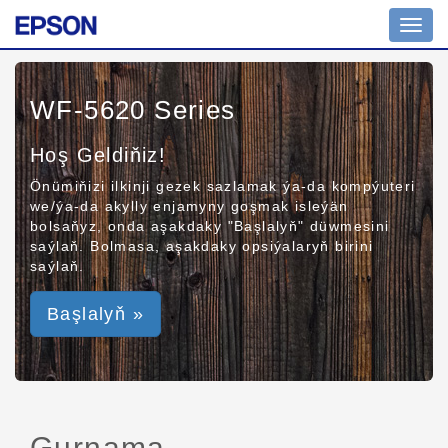
Toggl
navig
WF-5620 Series
Hoş Geldiňiz!
Önümiňizi ilkinji gezek sazlamak ýa-da kompýuteri
we/ýa-da akylly enjamyny goşmak isleýän
bolsaňyz, onda aşakdaky "Başlalyň" düwmesini
saýlaň. Bolmasa, aşakdaky opsiýalaryň birini
saýlaň.
Başlalyň »
Gurnama