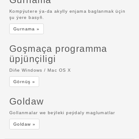
Kompýutere ýa-da akylly enjama baglanmak üçin
şu ýere basyň.
Gurnama »
Goşmaça programma
üpjünçiligi
Diňe Windows / Mac OS X
Görnüş »
Goldaw
Gollanmalar we beýleki peýdaly maglumatlar
Goldaw »