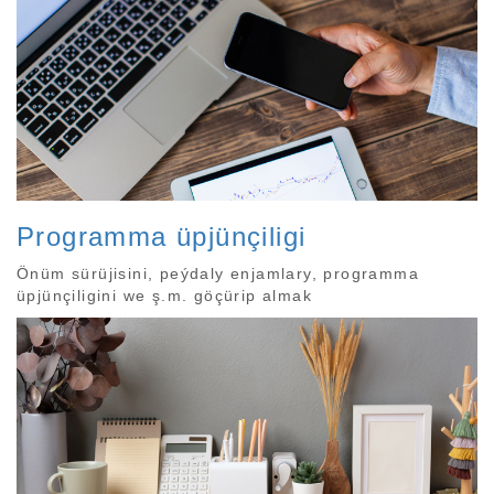
Programma üpjünçiligi
Önüm sürüjisini, peýdaly enjamlary, programma
üpjünçiligini we ş.m. göçürip almak