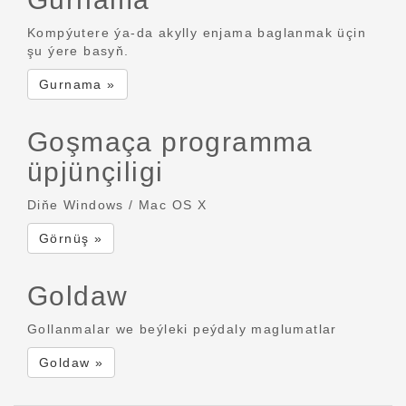
Kompýutere ýa-da akylly enjama baglanmak üçin
şu ýere basyň.
Gurnama »
Goşmaça programma
üpjünçiligi
Diňe Windows / Mac OS X
Görnüş »
Goldaw
Gollanmalar we beýleki peýdaly maglumatlar
Goldaw »