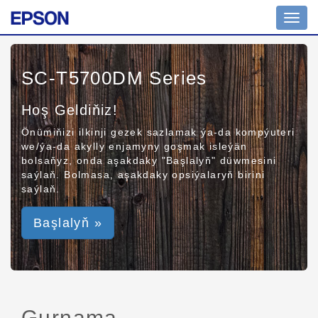
Toggl
navig
SC-T5700DM Series
Hoş Geldiňiz!
Önümiňizi ilkinji gezek sazlamak ýa-da kompýuteri
we/ýa-da akylly enjamyny goşmak isleýän
bolsaňyz, onda aşakdaky "Başlalyň" düwmesini
saýlaň. Bolmasa, aşakdaky opsiýalaryň birini
saýlaň.
Başlalyň »
Gurnama