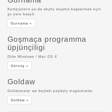
Kompýutere ýa-da akylly enjama baglanmak üçin
şu ýere basyň.
Gurnama »
Goşmaça programma
üpjünçiligi
Diňe Windows / Mac OS X
Görnüş »
Goldaw
Gollanmalar we beýleki peýdaly maglumatlar
Goldaw »