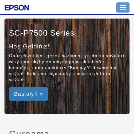
Toggl
navig
SC-P7500 Series
Hoş Geldiňiz!
Önümiňizi ilkinji gezek sazlamak ýa-da kompýuteri
we/ýa-da akylly enjamyny goşmak isleýän
bolsaňyz, onda aşakdaky "Başlalyň" düwmesini
saýlaň. Bolmasa, aşakdaky opsiýalaryň birini
saýlaň.
Başlalyň »
Gurnama