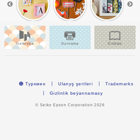
Galereýa
Gurnama
Goldaw
Туркмен
Ulanyş şertleri
Trademarks
Gizlinlik beýannamasy
© Seiko Epson Corporation
2026