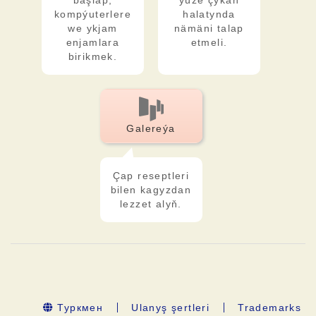
başlap,
ýüze çykan
kompýuterlere
halatynda
we ykjam
nämäni talap
enjamlara
etmeli.
birikmek.
Galereýa
Çap reseptleri
bilen kagyzdan
lezzet alyň.
Туркмен
Ulanyş şertleri
Trademarks