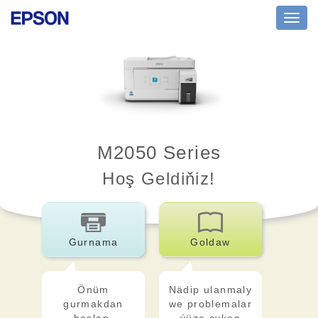
Toggl
navig
M2050 Series
Hoş Geldiňiz!
Gurnama
Goldaw
Önüm
Nädip ulanmaly
gurmakdan
we problemalar