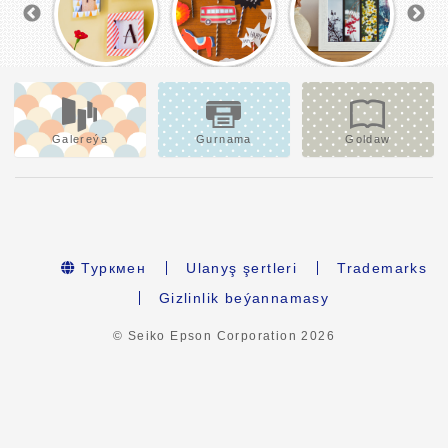
Galereýa
Gurnama
Goldaw
Туркмен
Ulanyş şertleri
Trademarks
Gizlinlik beýannamasy
© Seiko Epson Corporation
2026