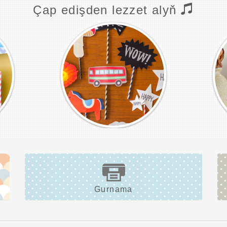
Çap edişden lezzet alyň
Gurnama