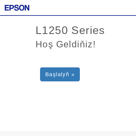
Hoş Geldiňiz!
Başlalyň »