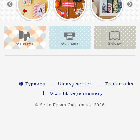
Galereýa
Gurnama
Goldaw
Туркмен
Ulanyş şertleri
Trademarks
Gizlinlik beýannamasy
© Seiko Epson Corporation
2026