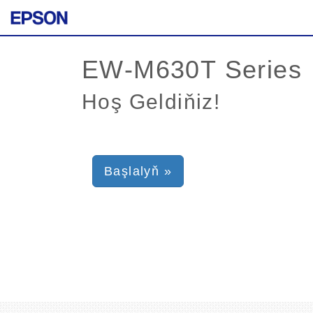
Hoş Geldiňiz!
Başlalyň »