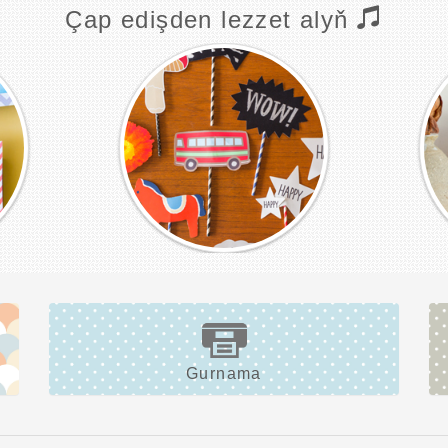
Çap edişden lezzet alyň
Gurnama