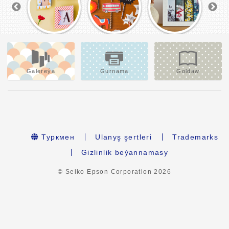
Galereýa
Gurnama
Goldaw
Туркмен
Ulanyş şertleri
Trademarks
Gizlinlik beýannamasy
© Seiko Epson Corporation
2026