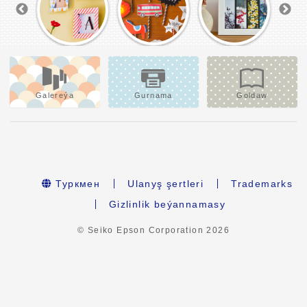
Galereýa
Gurnama
Goldaw
Туркмен
Ulanyş şertleri
Trademarks
Gizlinlik beýannamasy
© Seiko Epson Corporation
2026