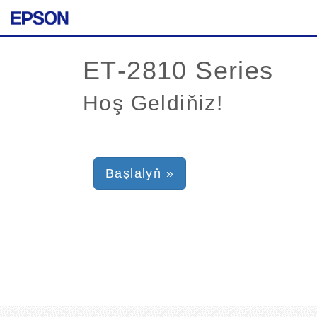
Hoş Geldiňiz!
Başlalyň »