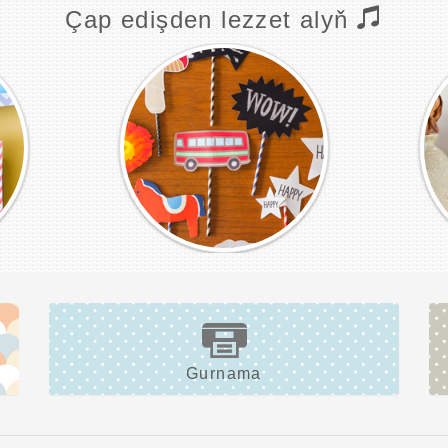
Çap edişden lezzet alyň
Gurnama