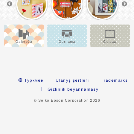
Galereýa
Gurnama
Goldaw
Туркмен
Ulanyş şertleri
Trademarks
Gizlinlik beýannamasy
© Seiko Epson Corporation
2026