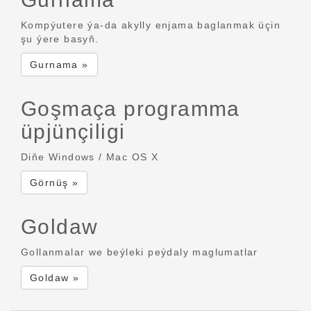
Kompýutere ýa-da akylly enjama baglanmak üçin
şu ýere basyň.
Gurnama »
Goşmaça programma
üpjünçiligi
Diňe Windows / Mac OS X
Görnüş »
Goldaw
Gollanmalar we beýleki peýdaly maglumatlar
Goldaw »