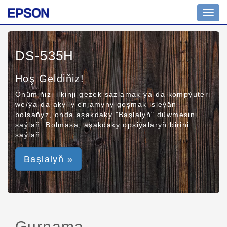
Toggl
navig
DS-535H
Hoş Geldiňiz!
Önümiňizi ilkinji gezek sazlamak ýa-da kompýuteri
we/ýa-da akylly enjamyny goşmak isleýän
bolsaňyz, onda aşakdaky "Başlalyň" düwmesini
saýlaň. Bolmasa, aşakdaky opsiýalaryň birini
saýlaň.
Başlalyň »
Gurnama