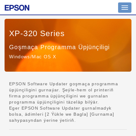
Nawig
geçir
XP-320 Series
Goşmaça Programma Üpjünçiligi
Windows/Mac OS X
EPSON Software Updater goşmaça programma
üpjünçiligini gurnaýar. Şeýle-hem ol printeriň
firma programma üpjünçiligini we gurnalan
programma üpjünçiligini täzeläp bilýär.
Eger EPSON Software Updater gurnalmadyk
bolsa, ädimleri [2 Ýükle we Bagla] [Gurnama]
sahypasyndan ýerine ýetiriň.