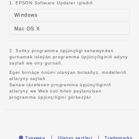
1. EPSON Software Updater işlediň.
Windows
Mac OS X
2. Soňky programma üpjünçligi sanawyndan
gurnamak isleýän programma üpjünçiliginiň adyny
saýlaň we ony gurnaň.
Eger birnäçe önümi ulanýan bolsaňyz, modelleriň
atlaryny saýlaň.
Sanaw täzelenen programma üpjünçiliginiň
atlaryny we Web üsti bilen paýlanylýan
programma üpjünçiligini görkezýär.
Туркмен
Ulanyş şertleri
Trademarks