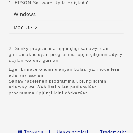
1. EPSON Software Updater işlediň.
Windows
Mac OS X
2. Soňky programma üpjünçligi sanawyndan
gurnamak isleýän programma üpjünçiliginiň adyny
saýlaň we ony gurnaň.
Eger birnäçe önümi ulanýan bolsaňyz, modelleriň
atlaryny saýlaň.
Sanaw täzelenen programma üpjünçiliginiň
atlaryny we Web üsti bilen paýlanylýan
programma üpjünçiligini görkezýär.
Туркмен
Ulanyş şertleri
Trademarks