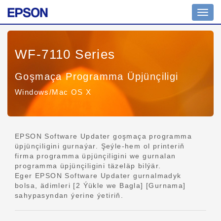
Nawig
geçir
WF-7110 Series
Goşmaça Programma Üpjünçiligi
Windows/Mac OS X
EPSON Software Updater goşmaça programma
üpjünçiligini gurnaýar. Şeýle-hem ol printeriň
firma programma üpjünçiligini we gurnalan
programma üpjünçiligini täzeläp bilýär.
Eger EPSON Software Updater gurnalmadyk
bolsa, ädimleri [2 Ýükle we Bagla] [Gurnama]
sahypasyndan ýerine ýetiriň.