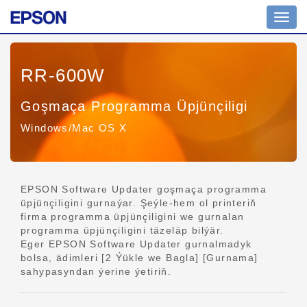
Nawig
geçir
RR-600W
Goşmaça Programma Üpjünçiligi
Windows/Mac OS X
EPSON Software Updater goşmaça programma
üpjünçiligini gurnaýar. Şeýle-hem ol printeriň
firma programma üpjünçiligini we gurnalan
programma üpjünçiligini täzeläp bilýär.
Eger EPSON Software Updater gurnalmadyk
bolsa, ädimleri [2 Ýükle we Bagla] [Gurnama]
sahypasyndan ýerine ýetiriň.