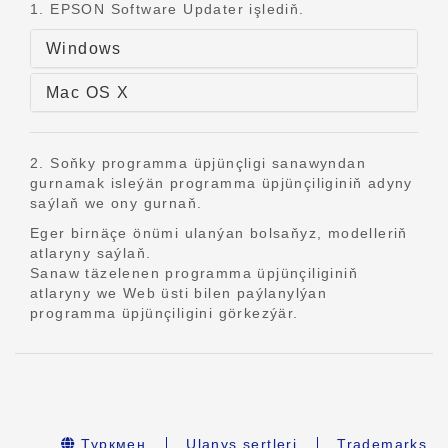
1. EPSON Software Updater işlediň.
Windows
Mac OS X
2. Soňky programma üpjünçligi sanawyndan
gurnamak isleýän programma üpjünçiliginiň adyny
saýlaň we ony gurnaň.
Eger birnäçe önümi ulanýan bolsaňyz, modelleriň
atlaryny saýlaň.
Sanaw täzelenen programma üpjünçiliginiň
atlaryny we Web üsti bilen paýlanylýan
programma üpjünçiligini görkezýär.
Туркмен
Ulanyş şertleri
Trademarks