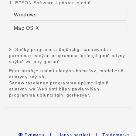
1. EPSON Software Updater işlediň.
Windows
Mac OS X
2. Soňky programma üpjünçligi sanawyndan
gurnamak isleýän programma üpjünçiliginiň adyny
saýlaň we ony gurnaň.
Eger birnäçe önümi ulanýan bolsaňyz, modelleriň
atlaryny saýlaň.
Sanaw täzelenen programma üpjünçiliginiň
atlaryny we Web üsti bilen paýlanylýan
programma üpjünçiligini görkezýär.
Туркмен
Ulanyş şertleri
Trademarks