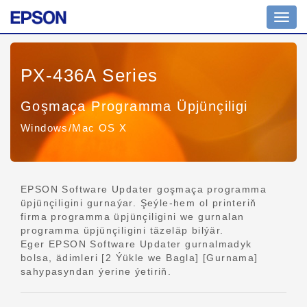
Nawig
geçir
PX-436A Series
Goşmaça Programma Üpjünçiligi
Windows/Mac OS X
EPSON Software Updater goşmaça programma
üpjünçiligini gurnaýar. Şeýle-hem ol printeriň
firma programma üpjünçiligini we gurnalan
programma üpjünçiligini täzeläp bilýär.
Eger EPSON Software Updater gurnalmadyk
bolsa, ädimleri [2 Ýükle we Bagla] [Gurnama]
sahypasyndan ýerine ýetiriň.