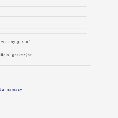
 we ony gurnaň.
igini görkezýär.
beýannamasy