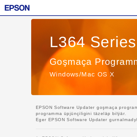
L364 Series
Goşmaça Programma
Windows/Mac OS X
EPSON Software Updater goşmaça programma 
programma üpjünçiligini täzeläp bilýär.
Eger EPSON Software Updater gurnalmadyk 