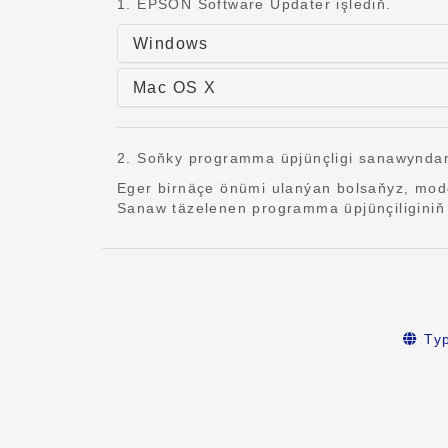
1. EPSON Software Updater işlediň.
Windows
Mac OS X
2. Soňky programma üpjünçligi sanawyndan
Eger birnäçe önümi ulanýan bolsaňyz, mode
Sanaw täzelenen programma üpjünçiliginiň 
Ту