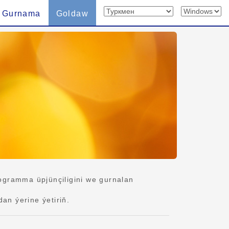
Gurnama
Goldaw
ogramma üpjünçiligini we gurnalan
n ýerine ýetiriň.