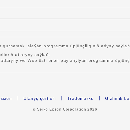
 gurnamak isleýän programma üpjünçiliginiň adyny saýlaň
lleriň atlaryny saýlaň.
atlaryny we Web üsti bilen paýlanylýan programma üpjünçil
ркмен
Ulanyş şertleri
Trademarks
Gizlinlik 
© Seiko Epson Corporation
2026