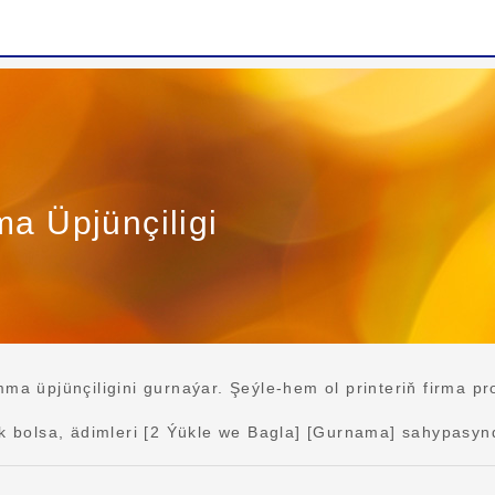
 Üpjünçiligi
üpjünçiligini gurnaýar. Şeýle-hem ol printeriň firma pr
bolsa, ädimleri [2 Ýükle we Bagla] [Gurnama] sahypasynda