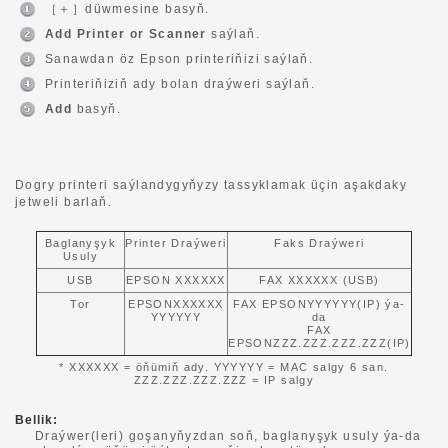
［＋］düwmesine basyň.
Add Printer or Scanner
saýlaň.
Sanawdan öz Epson printeriňizi saýlaň.
Printeriňiziň ady bolan draýweri saýlaň.
Add
basyň.
Dogry printeri saýlandygyňyzy tassyklamak üçin aşakdaky
jetweli barlaň.
Baglanyşyk
Printer Draýweri
Faks Draýweri
Usuly
USB
EPSON XXXXXX
FAX XXXXXX (USB)
Tor
EPSONXXXXXX
FAX EPSONYYYYYY(IP) ýa-
YYYYYY
da
FAX
EPSONZZZ.ZZZ.ZZZ.ZZZ(IP)
* XXXXXX = öňümiň ady. YYYYYY = MAC salgy 6 san.
ZZZ.ZZZ.ZZZ.ZZZ = IP salgy
Bellik:
Draýwer(leri) goşanyňyzdan soň, baglanyşyk usuly ýa-da