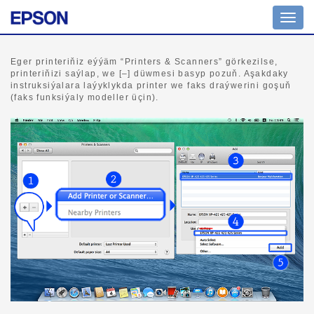
Nawig
geçir
Eger printeriňiz eýýäm “Printers & Scanners” görkezilse,
printeriňizi saýlap, we [–] düwmesi basyp pozuň. Aşakdaky
instruksiýalara laýyklykda printer we faks draýwerini goşuň
(faks funksiýaly modeller üçin).