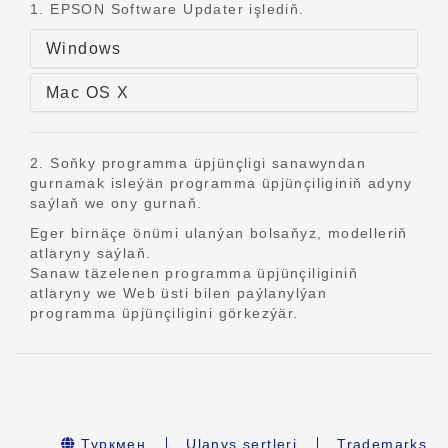
1. EPSON Software Updater işlediň.
Windows
Mac OS X
2. Soňky programma üpjünçligi sanawyndan
gurnamak isleýän programma üpjünçiliginiň adyny
saýlaň we ony gurnaň.
Eger birnäçe önümi ulanýan bolsaňyz, modelleriň
atlaryny saýlaň.
Sanaw täzelenen programma üpjünçiliginiň
atlaryny we Web üsti bilen paýlanylýan
programma üpjünçiligini görkezýär.
Туркмен
Ulanyş şertleri
Trademarks