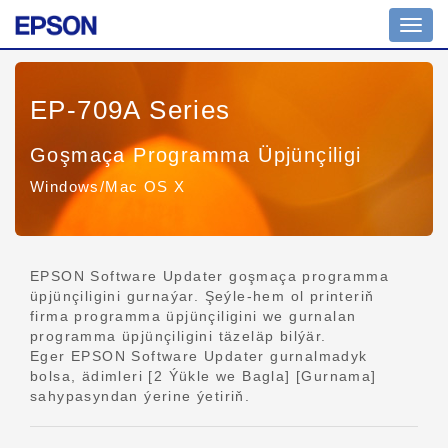
Nawig
geçir
EP-709A Series
Goşmaça Programma Üpjünçiligi
Windows/Mac OS X
EPSON Software Updater goşmaça programma
üpjünçiligini gurnaýar. Şeýle-hem ol printeriň
firma programma üpjünçiligini we gurnalan
programma üpjünçiligini täzeläp bilýär.
Eger EPSON Software Updater gurnalmadyk
bolsa, ädimleri [2 Ýükle we Bagla] [Gurnama]
sahypasyndan ýerine ýetiriň.