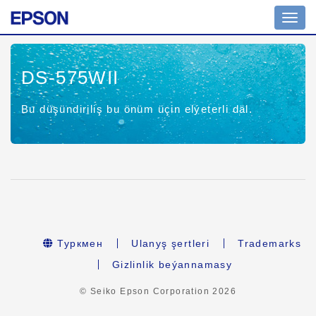
Nawig
geçir
DS-575WII
Bu düşündiriliş bu önüm üçin elýeterli däl.
Туркмен
Ulanyş şertleri
Trademarks
Gizlinlik beýannamasy
© Seiko Epson Corporation
2026