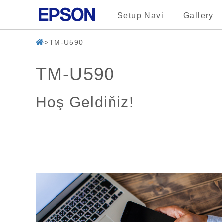
Setup Navi
Gallery
TM-U590
TM-U590
Hoş Geldiňiz!