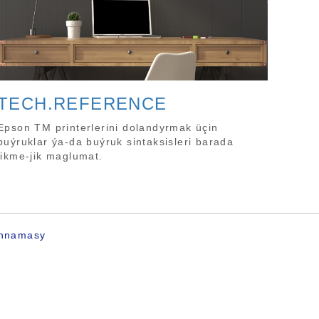
TECH.REFERENCE
Epson TM printerlerini dolandyrmak üçin
buýruklar ýa-da buýruk sintaksisleri barada
jikme-jik maglumat.
annamasy