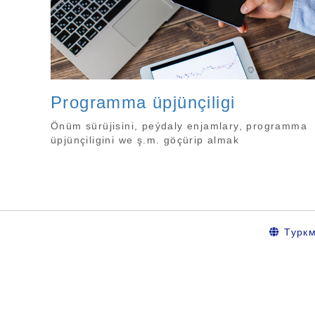
Programma üpjünçiligi
Önüm sürüjisini, peýdaly enjamlary, programma
üpjünçiligini we ş.m. göçürip almak
Турк