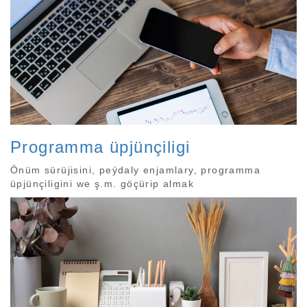
Programma üpjünçiligi
Önüm sürüjisini, peýdaly enjamlary, programma
üpjünçiligini we ş.m. göçürip almak