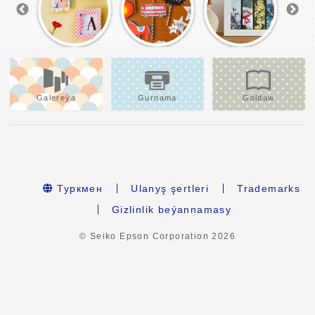
Galereýa
Gurnama
Goldaw
Туркмен
Ulanyş şertleri
Trademarks
Gizlinlik beýannamasy
© Seiko Epson Corporation
2026