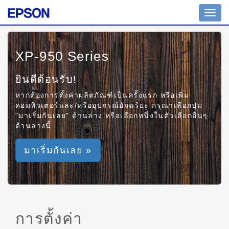
Toggl
navig
XP-950 Series
ยินดีต้อนรับ!
หากต้องการตั้งค่าผลิตภัณฑ์เป็นครั้งแรก หรือเพิ่ม
คอมพิวเตอร์และ/หรืออุปกรณ์อัจฉริยะ กรุณาเลือกปุ่ม
"มาเริ่มกันเลย" ด้านล่าง หรือเลือกหนึ่งในตัวเลือกอื่นๆ
ด้านล่างนี้
มาเริ่มกันเลย »
การตั้งค่า