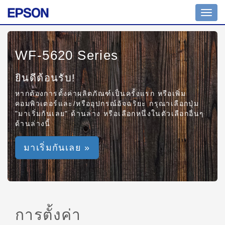
Toggl
navig
WF-5620 Series
ยินดีต้อนรับ!
หากต้องการตั้งค่าผลิตภัณฑ์เป็นครั้งแรก หรือเพิ่ม
คอมพิวเตอร์และ/หรืออุปกรณ์อัจฉริยะ กรุณาเลือกปุ่ม
"มาเริ่มกันเลย" ด้านล่าง หรือเลือกหนึ่งในตัวเลือกอื่นๆ
ด้านล่างนี้
มาเริ่มกันเลย »
การตั้งค่า