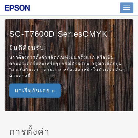
Toggl
navig
SC-T7600D SeriesCMYK
ยินดีต้อนรับ!
หากต้องการตั้งค่าผลิตภัณฑ์เป็นครั้งแรก หรือเพิ่ม
คอมพิวเตอร์และ/หรืออุปกรณ์อัจฉริยะ กรุณาเลือกปุ่ม
"มาเริ่มกันเลย" ด้านล่าง หรือเลือกหนึ่งในตัวเลือกอื่นๆ
ด้านล่างนี้
มาเริ่มกันเลย »
การตั้งค่า