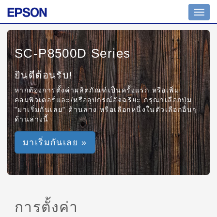
Toggl
navig
SC-P8500D Series
ยินดีต้อนรับ!
หากต้องการตั้งค่าผลิตภัณฑ์เป็นครั้งแรก หรือเพิ่ม
คอมพิวเตอร์และ/หรืออุปกรณ์อัจฉริยะ กรุณาเลือกปุ่ม
"มาเริ่มกันเลย" ด้านล่าง หรือเลือกหนึ่งในตัวเลือกอื่นๆ
ด้านล่างนี้
มาเริ่มกันเลย »
การตั้งค่า