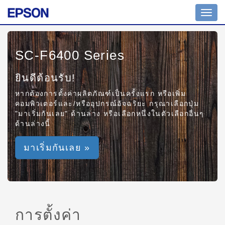
Toggl
navig
SC-F6400 Series
ยินดีต้อนรับ!
หากต้องการตั้งค่าผลิตภัณฑ์เป็นครั้งแรก หรือเพิ่ม
คอมพิวเตอร์และ/หรืออุปกรณ์อัจฉริยะ กรุณาเลือกปุ่ม
"มาเริ่มกันเลย" ด้านล่าง หรือเลือกหนึ่งในตัวเลือกอื่นๆ
ด้านล่างนี้
มาเริ่มกันเลย »
การตั้งค่า