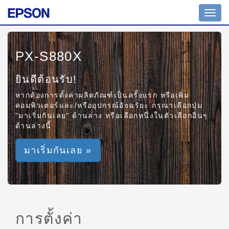
Toggl
navig
PX-S880X
ยินดีต้อนรับ!
หากต้องการตั้งค่าผลิตภัณฑ์เป็นครั้งแรก หรือเพิ่ม
คอมพิวเตอร์และ/หรืออุปกรณ์อัจฉริยะ กรุณาเลือกปุ่ม
"มาเริ่มกันเลย" ด้านล่าง หรือเลือกหนึ่งในตัวเลือกอื่นๆ
ด้านล่างนี้
มาเริ่มกันเลย »
การตั้งค่า