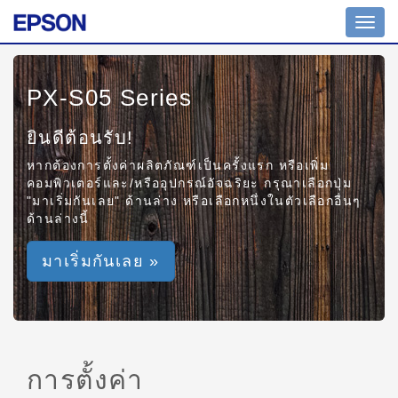
Toggl
navig
PX-S05 Series
ยินดีต้อนรับ!
หากต้องการตั้งค่าผลิตภัณฑ์เป็นครั้งแรก หรือเพิ่ม
คอมพิวเตอร์และ/หรืออุปกรณ์อัจฉริยะ กรุณาเลือกปุ่ม
"มาเริ่มกันเลย" ด้านล่าง หรือเลือกหนึ่งในตัวเลือกอื่นๆ
ด้านล่างนี้
มาเริ่มกันเลย »
การตั้งค่า