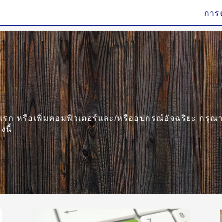
การต
แรก หรือเพิ่มคอมพิวเตอร์และ/หรืออุปกรณ์อัจฉริยะ กรุณาเ
งนี้