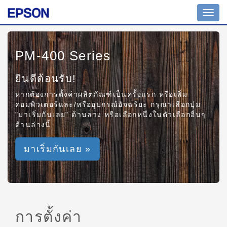
Toggl
navig
PM-400 Series
ยินดีต้อนรับ!
หากต้องการตั้งค่าผลิตภัณฑ์เป็นครั้งแรก หรือเพิ่ม
คอมพิวเตอร์และ/หรืออุปกรณ์อัจฉริยะ กรุณาเลือกปุ่ม
"มาเริ่มกันเลย" ด้านล่าง หรือเลือกหนึ่งในตัวเลือกอื่นๆ
ด้านล่างนี้
มาเริ่มกันเลย »
การตั้งค่า