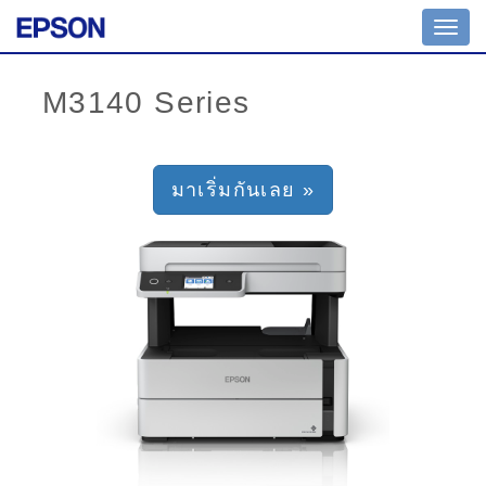
Toggl
navig
มาเริ่มกันเลย »