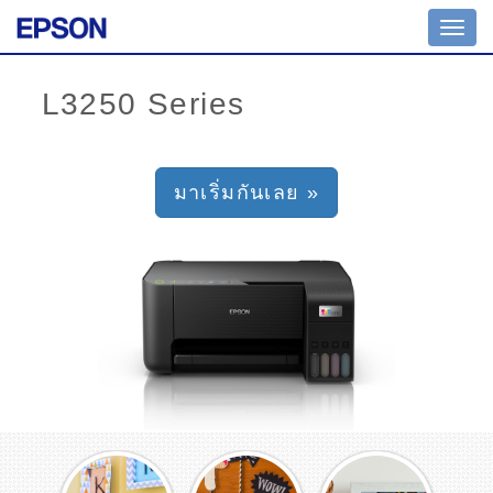
Toggl
navig
มาเริ่มกันเลย »