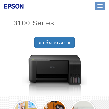
Toggl
navig
มาเริ่มกันเลย »