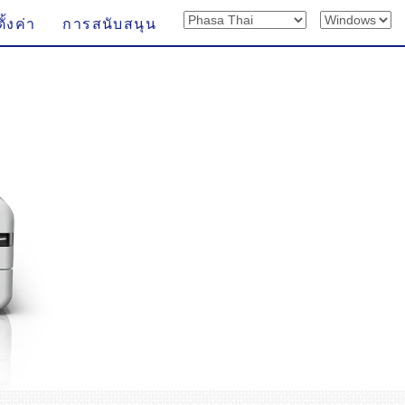
ั้งค่า
การสนับสนุน