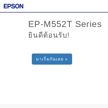
ยินดีต้อนรับ!
มาเริ่มกันเลย »