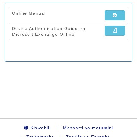
Kiswahili
Masharti ya matumizi
Trademarks
Taarifa ya Faragha