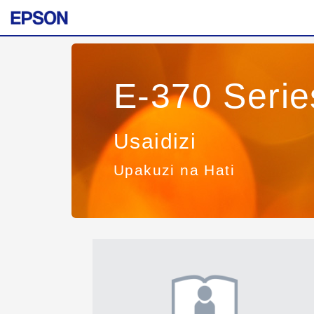
E-370 Serie
Usaidizi
Upakuzi na Hati