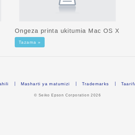
Ongeza printa ukitumia Mac OS X
Tazama »
hili
Masharti ya matumizi
Trademarks
Taari
© Seiko Epson Corporation
2026