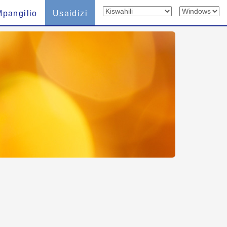
Mpangilio
Usaidizi