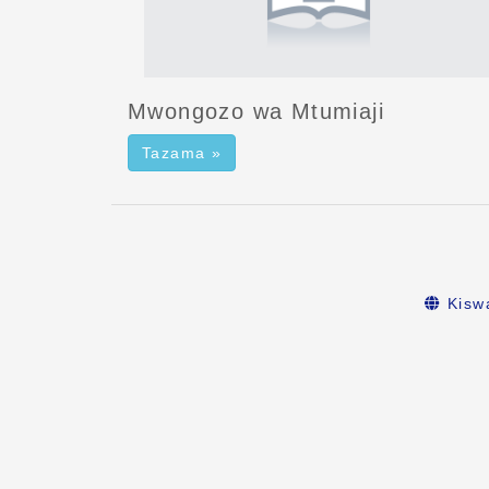
Mwongozo wa Mtumiaji
Tazama »
Kiswa