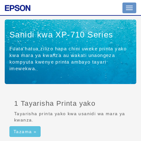
Uramb
wa
tuglu
Sanidi kwa XP-710 Series
Fuata hatua zilizo hapa chini uweke printa yako
kwa mara ya kwanza au wakati unaongeza
kompyuta kwenye printa ambayo tayari
imewekwa.
1 Tayarisha Printa yako
Tayarisha printa yako kwa usanidi wa mara ya
kwanza.
Tazama »