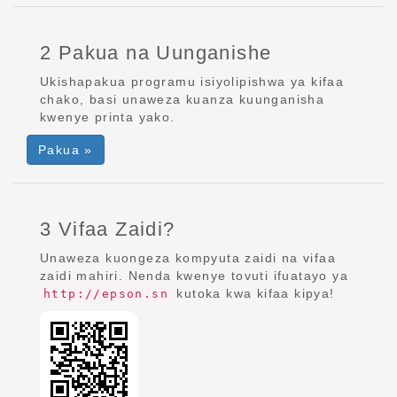
2 Pakua na Uunganishe
Ukishapakua programu isiyolipishwa ya kifaa
chako, basi unaweza kuanza kuunganisha
kwenye printa yako.
Pakua »
3 Vifaa Zaidi?
Unaweza kuongeza kompyuta zaidi na vifaa
zaidi mahiri. Nenda kwenye tovuti ifuatayo ya
kutoka kwa kifaa kipya!
http://epson.sn