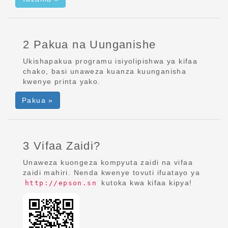
2 Pakua na Uunganishe
Ukishapakua programu isiyolipishwa ya kifaa
chako, basi unaweza kuanza kuunganisha
kwenye printa yako.
Pakua »
3 Vifaa Zaidi?
Unaweza kuongeza kompyuta zaidi na vifaa
zaidi mahiri. Nenda kwenye tovuti ifuatayo ya
kutoka kwa kifaa kipya!
http://epson.sn