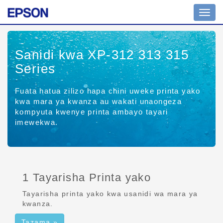
Uramb
wa
tuglu
Sanidi kwa XP-312 313 315
Series
Fuata hatua zilizo hapa chini uweke printa yako
kwa mara ya kwanza au wakati unaongeza
kompyuta kwenye printa ambayo tayari
imewekwa.
1 Tayarisha Printa yako
Tayarisha printa yako kwa usanidi wa mara ya
kwanza.
Tazama »