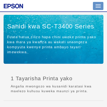
Toggl
navig
Sanidi kwa SC-T3400 Series
Fuata hatua zilizo hapa chini uweke printa yako
kwa mara ya kwanza au wakati unaongeza
kompyuta kwenye printa ambayo tayari
imewekwa.
1 Tayarisha Printa yako
Angalia mwongozo wa kusanidi karatasi kwa
maelezo kuhusu kuweka maunzi ya printa.