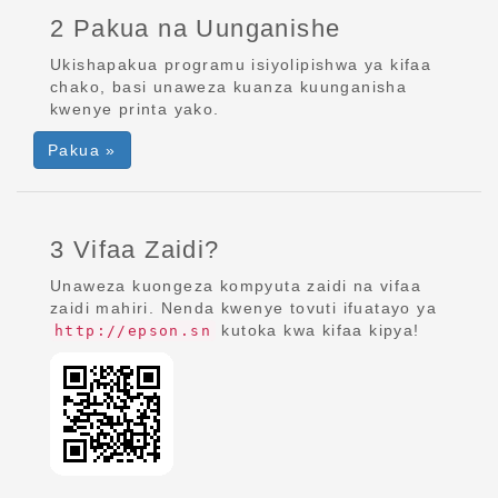
2 Pakua na Uunganishe
Ukishapakua programu isiyolipishwa ya kifaa
chako, basi unaweza kuanza kuunganisha
kwenye printa yako.
Pakua »
3 Vifaa Zaidi?
Unaweza kuongeza kompyuta zaidi na vifaa
zaidi mahiri. Nenda kwenye tovuti ifuatayo ya
kutoka kwa kifaa kipya!
http://epson.sn